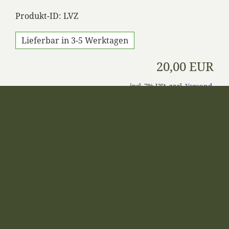
Produkt-ID: LVZ
Lieferbar in 3-5 Werktagen
20,00 EUR
incl. 7% USt. zzgl.
Versand
Gewicht: 0.86 kg
Anzahl:
St
IN DEN WARENKORB
AUF DEN MERKZETTEL