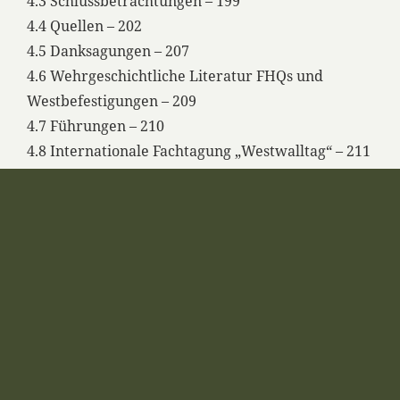
4.3 Schlussbetrachtungen – 199
4.4 Quellen – 202
4.5 Danksagungen – 207
4.6 Wehrgeschichtliche Literatur FHQs und
Westbefestigungen – 209
4.7 Führungen – 210
4.8 Internationale Fachtagung „Westwalltag“ – 211
4.9 Offene Fragen – 213
FÜHRERHAUPTQUARTIER
TANNENBERG
DIE MARINEGESCHÜTZE DES
WESTWALLS AM OBERRHEIN